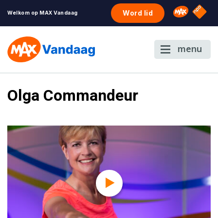
NPO S
Omroep 
Word lid
Welkom op MAX Vandaag
menu
Olga Commandeur