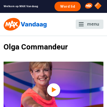
NPO S
Omroep 
Word lid
Welkom op MAX Vandaag
menu
Olga Commandeur