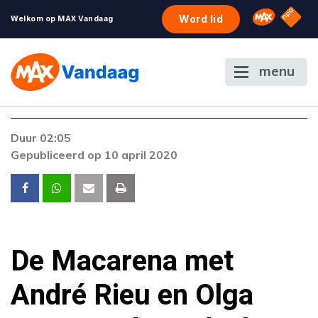
NPO S
Omroep 
Word lid
Welkom op MAX Vandaag
menu
Duur 02:05
Gepubliceerd op 10 april 2020
De Macarena met
André Rieu en Olga