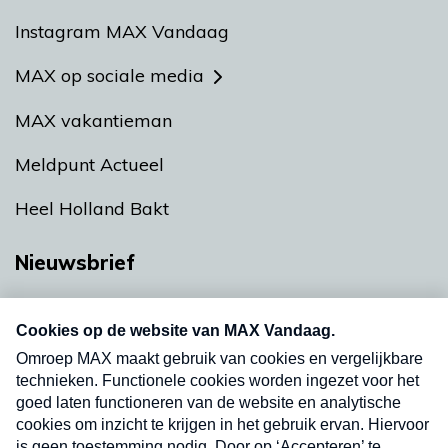
Instagram MAX Vandaag
MAX op sociale media
MAX vakantieman
Meldpunt Actueel
Heel Holland Bakt
Nieuwsbrief
Neem hier een gratis abonnement op onze
nieuwsbrief. Elke vrijdag- en dinsdagochtend in
uw mailbox.
Verzend