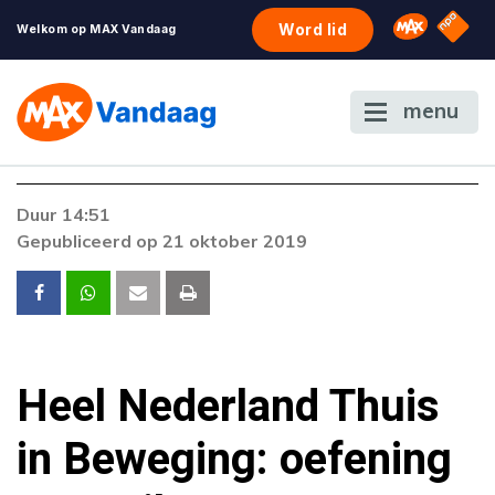
NPO S
Omroep 
Word lid
Welkom op MAX Vandaag
menu
Duur 14:51
Gepubliceerd op 21 oktober 2019
Heel Nederland Thuis
in Beweging: oefening