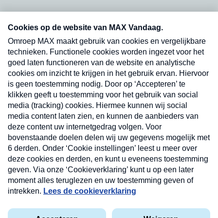
Neem hier een gratis abonnement op onze
nieuwsbrief. Elke vrijdag- en dinsdagochtend in
uw mailbox.
Verzend
Nieuwsbrief
Neem hier een gratis abonnement op onze
nieuwsbrief. Elke vrijdag- en dinsdagochtend in uw
mailbox.
Contact
Algemene voorwaarden
Privacyverklaring
Cookieverklaring