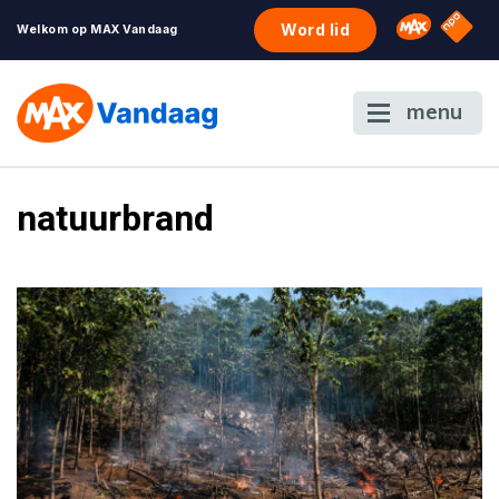
NPO S
Omroep 
Word lid
Welkom op MAX Vandaag
menu
natuurbrand