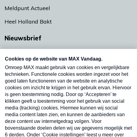
Meldpunt Actueel
Heel Holland Bakt
Nieuwsbrief
Neem hier een gratis abonnement op onze
nieuwsbrief. Elke vrijdag- en dinsdagochtend in
uw mailbox.
Verzend