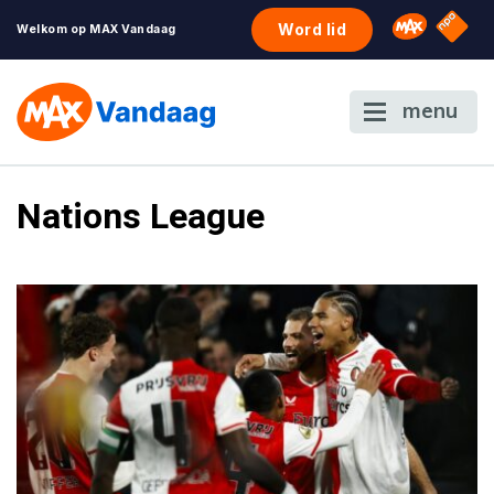
NPO S
Omroep 
Word lid
Welkom op MAX Vandaag
menu
Nations League