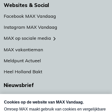
Websites & Social
Facebook MAX Vandaag
Instagram MAX Vandaag
MAX op sociale media
MAX vakantieman
Meldpunt Actueel
Heel Holland Bakt
Nieuwsbrief
Neem hier een gratis abonnement op onze
nieuwsbrief. Elke vrijdag- en dinsdagochtend in
uw mailbox.