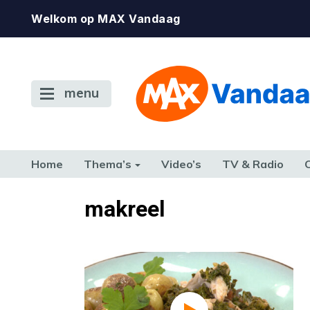
Welkom op MAX Vandaag
menu
Home
Thema’s
Video’s
TV & Radio
CONSUMENT
ETEN & DRINKEN
FAMILIE & RELATIE
GELD, W
makreel
TERUG NAAR TOEN