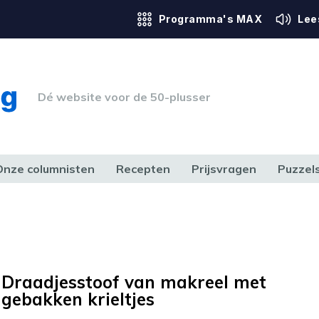
Programma's MAX
Lee
Dé website voor de 50-plusser
Onze columnisten
Recepten
Prijsvragen
Puzzel
ERK & RECHT
GEZONDHEID & SPORT
HUIS, TUIN & HOBBY
MEDIA & 
Draadjesstoof van makreel met
gebakken krieltjes