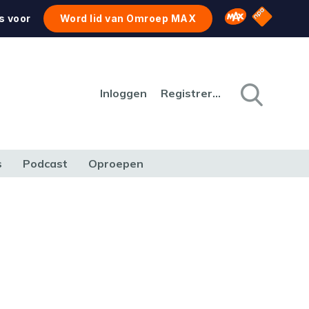
NPO Star
Omroep MAX
s voor
Word lid van Omroep MAX
Inloggen
Registreren
s
Podcast
Oproepen
CULTUUR
NATUUR & MILIEU
REIZEN & VERKEER