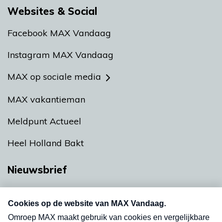
Websites & Social
Facebook MAX Vandaag
Instagram MAX Vandaag
MAX op sociale media
MAX vakantieman
Meldpunt Actueel
Heel Holland Bakt
Nieuwsbrief
Neem hier een gratis abonnement op onze
nieuwsbrief. Elke vrijdag- en dinsdagochtend in
uw mailbox.