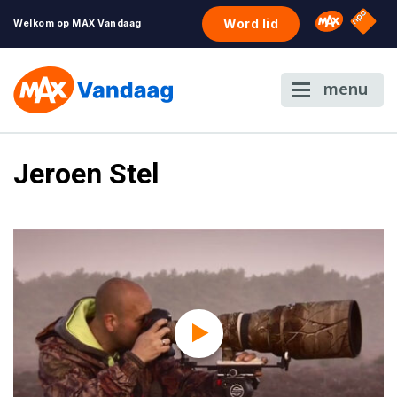
NPO S
Omroep 
Word lid
Welkom op MAX Vandaag
menu
Jeroen Stel