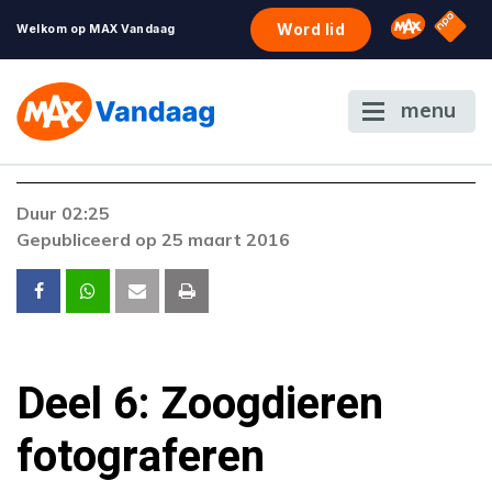
NPO S
Omroep 
Word lid
Welkom op MAX Vandaag
menu
Duur 02:25
Gepubliceerd op 25 maart 2016
Deel 6: Zoogdieren
fotograferen