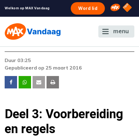
NPO S
Omroep 
Word lid
Welkom op MAX Vandaag
menu
Duur 03:25
Gepubliceerd op 25 maart 2016
Deel 3: Voorbereiding
en regels