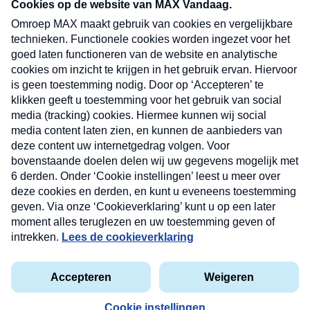
nieuwsbrief. Elke vrijdag- en dinsdagochtend in
uw mailbox.
Verzend
Nieuwsbrief
Neem hier een gratis abonnement op onze
nieuwsbrief. Elke vrijdag- en dinsdagochtend in uw
mailbox.
Contact
Algemene voorwaarden
Privacyverklaring
Cookieverklaring
Kwetsbaarheid melden
privacyverklaring
Copyright © 2026 MAX Vandaag -
Omroep MAX