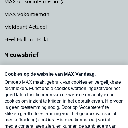
MAX op sociale media
MAX vakantieman
Meldpunt Actueel
Heel Holland Bakt
Nieuwsbrief
Neem hier een gratis abonnement op onze
nieuwsbrief. Elke vrijdag- en dinsdagochtend in
uw mailbox.
Verzend