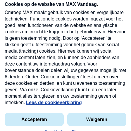
nieuwsbrief. Elke vrijdag- en dinsdagochtend in
uw mailbox.
Verzend
Nieuwsbrief
Neem hier een gratis abonnement op onze
nieuwsbrief. Elke vrijdag- en dinsdagochtend in uw
mailbox.
Contact
Algemene voorwaarden
Privacyverklaring
Cookieverklaring
Kwetsbaarheid melden
privacyverklaring
Copyright © 2026 MAX Vandaag -
Omroep MAX