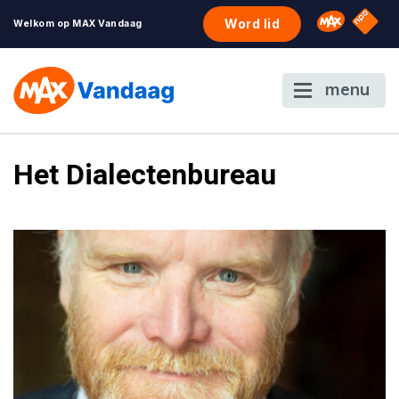
NPO S
Omroep 
Word lid
Welkom op MAX Vandaag
menu
Het Dialectenbureau