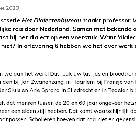
ei 2023
astserie
Het Dialectenbureau
maakt professor 
lijke reis door Nederland. Samen met bekende 
st hij het dialect op een voetstuk. Want ‘diale
 niet? In aflevering 6 hebben we het over werk e
an we aan het werk! Dus, pak uw tas, jas en broodtr
den bij Jan Zwanenzang, in Haarlem bij Fransje van L
er Sluis en Arie Sprong in Sliedrecht en in Tegelen bi
k dat mensen tussen de 20 en 60 jaar ongeveer hetzel
eer een eigen stijl hebben. Dat komt waarschijnlijk d
aanpassen. Scholieren hoeven dat nog niet en gepens