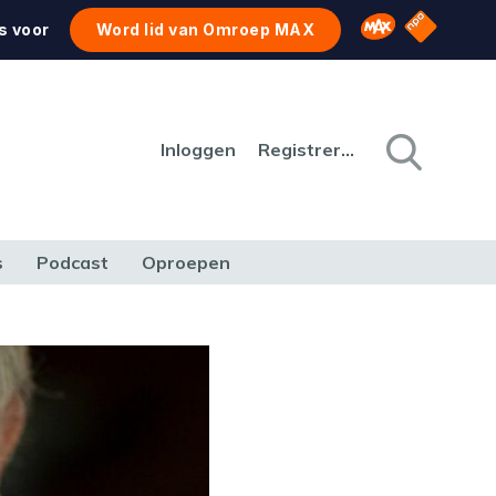
NPO Star
Omroep MAX
s voor
Word lid van Omroep MAX
Inloggen
Registreren
s
Podcast
Oproepen
CULTUUR
NATUUR & MILIEU
REIZEN & VERKEER