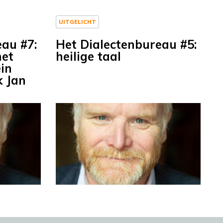
UITGELICHT
eau #7:
Het Dialectenbureau #5:
met
heilige taal
ein
k Jan