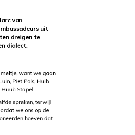
Marc van
ambassadeurs uit
cten dreigen te
n dialect.
ommeltje, want we gaan
uin, Piet Pols, Huib
j Huub Stapel.
fde spreken, terwijl
oordat we ons op de
ioneerden hoeven dat