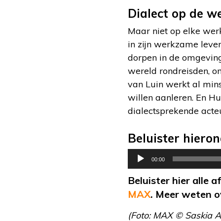
Dialect op de w
Maar niet op elke wer
in zijn werkzame leven
dorpen in de omgeving
wereld rondreisden, om
van Luin werkt al mins
willen aanleren. En H
dialectsprekende acteur
Beluister hiero
Audiospeler
00:00
Beluister hier alle 
MAX
. Meer weten o
(Foto: MAX © Saskia 