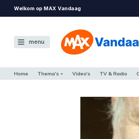
Welkom op MAX Vandaag
menu
Home
Thema’s
Video’s
TV & Radio
CONSUMENT
ETEN & DRINKEN
FAMILIE & RELATIE
GELD, W
TERUG NAAR TOEN