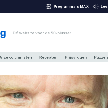
Programma's MAX
Lee
Dé website voor de 50-plusser
Onze columnisten
Recepten
Prijsvragen
Puzzel
ERK & RECHT
GEZONDHEID & SPORT
HUIS, TUIN & HOBBY
MEDIA & 