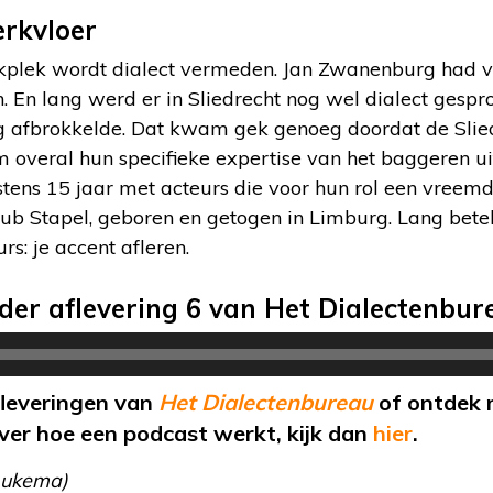
erkvloer
kplek wordt dialect vermeden. Jan Zwanenburg had v
. En lang werd er in Sliedrecht nog wel dialect gespro
 afbrokkelde. Dat kwam gek genoeg doordat de Slied
 overal hun specifieke expertise van het baggeren uit
tens 15 jaar met acteurs die voor hun rol een vreemd 
uub Stapel, geboren en getogen in Limburg. Lang bet
s: je accent afleren.
nder aflevering 6 van Het Dialectenbur
afleveringen van
Het Dialectenbureau
of ontdek
ver hoe een podcast werkt, kijk dan
hier
.
Aukema)