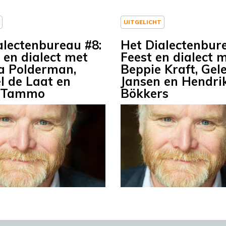
UITGELICHT
alectenbureau #8:
Het Dialectenbur
en dialect met
Feest en dialect 
a Polderman,
Beppie Kraft, Gel
l de Laat en
Jansen en Hendri
k Tammo
Bökkers