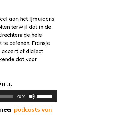
eel aan het IJmuidens
ken terwijl dat in de
rechters de hele
 te oefenen. Fransje
accent of dialect
ekende dat voor
eau:
Gebruik
00:00
Omhoog/Omlaag
 meer
podcasts van
pijltoetsen
om
het