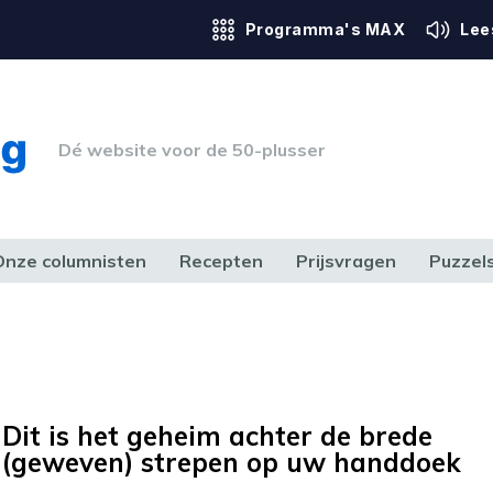
Programma's MAX
Lee
Dé website voor de 50-plusser
Onze columnisten
Recepten
Prijsvragen
Puzzel
ERK & RECHT
GEZONDHEID & SPORT
HUIS, TUIN & HOBBY
MEDIA & 
Dit is het geheim achter de brede
(geweven) strepen op uw handdoek