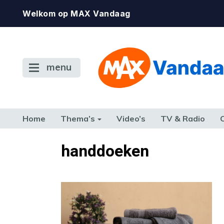
Welkom op MAX Vandaag
menu
Home
Thema’s
Video’s
TV & Radio
CONSUMENT
ETEN & DRINKEN
FAMILIE & RELATIE
GELD, W
handdoeken
TERUG NAAR TOEN