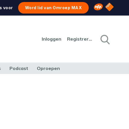
NPO Star
Omroep MAX
s voor
Word lid van Omroep MAX
Inloggen
Registreren
s
Podcast
Oproepen
CULTUUR
NATUUR & MILIEU
REIZEN & VERKEER