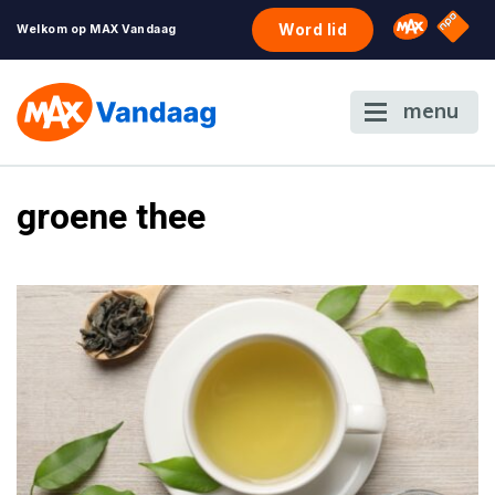
NPO S
Omroep 
Word lid
Welkom op MAX Vandaag
menu
groene thee