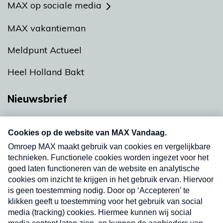
MAX op sociale media
MAX vakantieman
Meldpunt Actueel
Heel Holland Bakt
Nieuwsbrief
Neem hier een gratis abonnement op onze
nieuwsbrief. Elke vrijdag- en dinsdagochtend in
uw mailbox.
Verzend