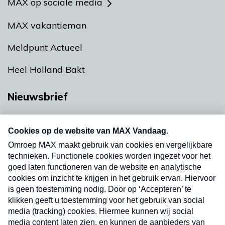
MAX op sociale media
MAX vakantieman
Meldpunt Actueel
Heel Holland Bakt
Nieuwsbrief
Neem hier een gratis abonnement op onze
nieuwsbrief. Elke vrijdag- en dinsdagochtend in
uw mailbox.
Verzend