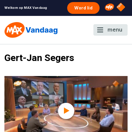
NPO S
Omroep 
Word lid
Welkom op MAX Vandaag
menu
Gert-Jan Segers