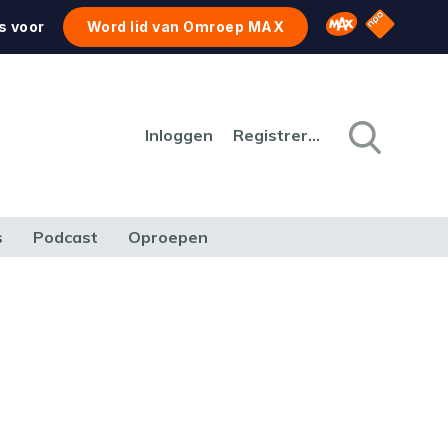
NPO Star
Omroep MAX
s voor
Word lid van Omroep MAX
Inloggen
Registreren
s
Podcast
Oproepen
CULTUUR
NATUUR & MILIEU
REIZEN & VERKEER