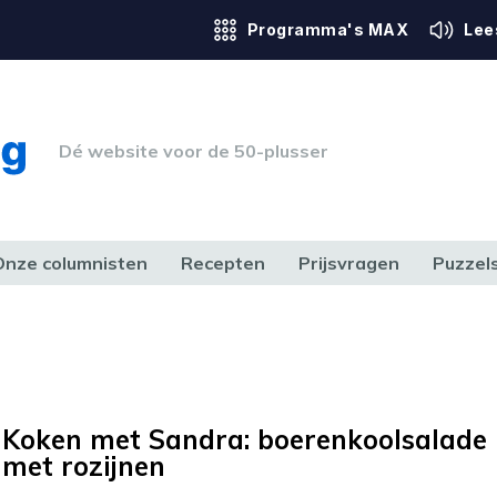
Programma's MAX
Lee
Dé website voor de 50-plusser
Onze columnisten
Recepten
Prijsvragen
Puzzel
ERK & RECHT
GEZONDHEID & SPORT
HUIS, TUIN & HOBBY
MEDIA & 
Koken met Sandra: boerenkoolsalade
met rozijnen