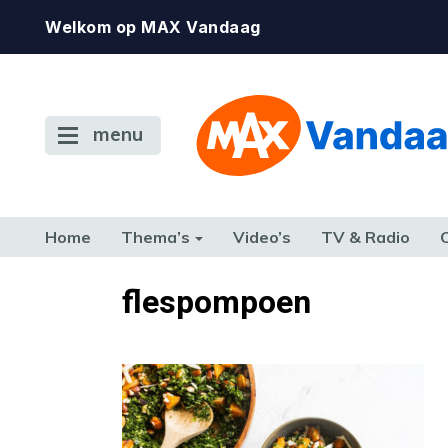
Welkom op MAX Vandaag
menu
Home
Thema’s
Video’s
TV & Radio
CONSUMENT
ETEN & DRINKEN
FAMILIE & RELATIE
GELD, W
flespompoen
TERUG NAAR TOEN