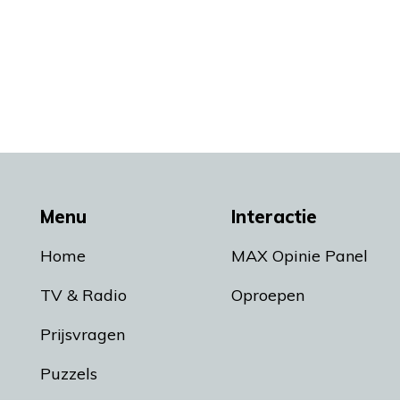
Menu
Interactie
Home
MAX Opinie Panel
TV & Radio
Oproepen
Prijsvragen
Puzzels