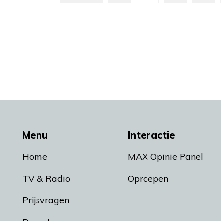
Menu
Interactie
Home
MAX Opinie Panel
TV & Radio
Oproepen
Prijsvragen