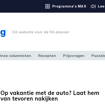
Programma's MAX
Lee
Dé website voor de 50-plusser
Onze columnisten
Recepten
Prijsvragen
Puzzel
ERK & RECHT
GEZONDHEID & SPORT
HUIS, TUIN & HOBBY
MEDIA & 
Op vakantie met de auto? Laat hem
van tevoren nakijken