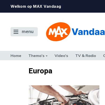
Welkom op MAX Vandaag
menu
Home
Thema’s
Video’s
TV & Radio
CONSUMENT
ETEN & DRINKEN
FAMILIE & RELATIE
GELD, W
Europa
TERUG NAAR TOEN