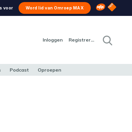
NPO Star
Omroep MAX
s voor
Word lid van Omroep MAX
Inloggen
Registreren
s
Podcast
Oproepen
CULTUUR
NATUUR & MILIEU
REIZEN & VERKEER