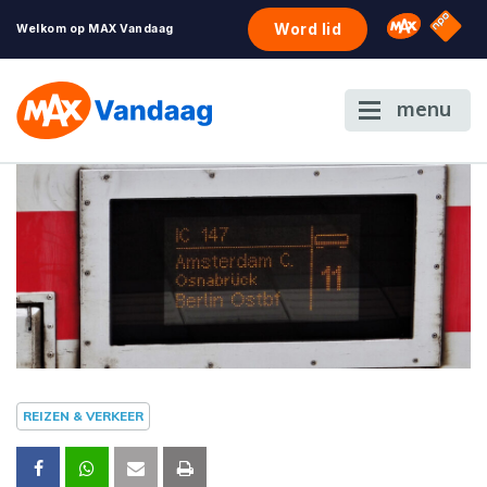
NPO S
Omroep 
Word lid
Welkom op MAX Vandaag
menu
REIZEN & VERKEER