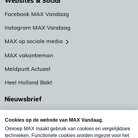
Websites & Social
Facebook MAX Vandaag
Instagram MAX Vandaag
MAX op sociale media
MAX vakantieman
Meldpunt Actueel
Heel Holland Bakt
Nieuwsbrief
Neem hier een gratis abonnement op onze
nieuwsbrief. Elke vrijdag- en dinsdagochtend in
uw mailbox.