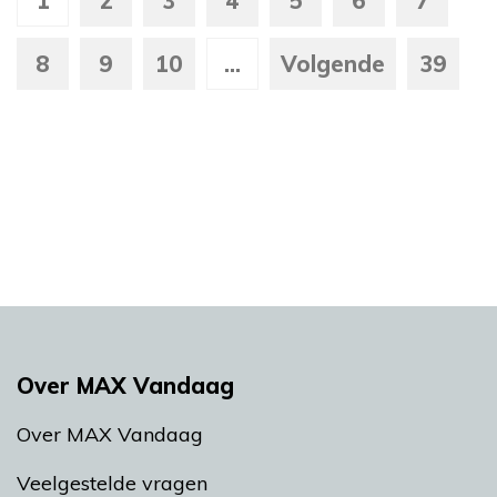
1
2
3
4
5
6
7
8
9
10
...
Volgende
39
Over MAX Vandaag
Over MAX Vandaag
Veelgestelde vragen