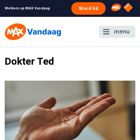
NPO S
Omroep 
Word lid
Welkom op MAX Vandaag
menu
Dokter Ted