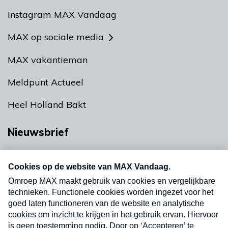
Instagram MAX Vandaag
MAX op sociale media
MAX vakantieman
Meldpunt Actueel
Heel Holland Bakt
Nieuwsbrief
Neem hier een gratis abonnement op onze
nieuwsbrief. Elke vrijdag- en dinsdagochtend in
uw mailbox.
Verzend