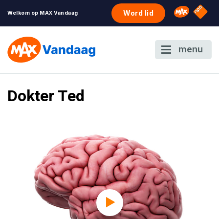
NPO S
Omroep 
Word lid
Welkom op MAX Vandaag
menu
Dokter Ted