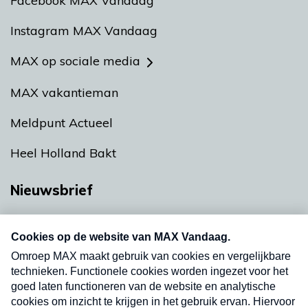
Facebook MAX Vandaag
Instagram MAX Vandaag
MAX op sociale media
MAX vakantieman
Meldpunt Actueel
Heel Holland Bakt
Nieuwsbrief
Neem hier een gratis abonnement op onze
nieuwsbrief. Elke vrijdag- en dinsdagochtend in
uw mailbox.
Verzend