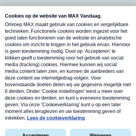
Neem hier een gratis abonnement op onze
nieuwsbrief. Elke vrijdag- en dinsdagochtend in
uw mailbox.
Verzend
Nieuwsbrief
Neem hier een gratis abonnement op onze
nieuwsbrief. Elke vrijdag- en dinsdagochtend in uw
mailbox.
Contact
Algemene voorwaarden
Privacyverklaring
Cookieverklaring