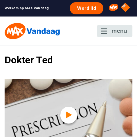
NPO S
Omroep 
Word lid
Welkom op MAX Vandaag
menu
Dokter Ted