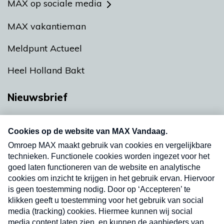
MAX op sociale media
MAX vakantieman
Meldpunt Actueel
Heel Holland Bakt
Nieuwsbrief
Neem hier een gratis abonnement op onze
nieuwsbrief. Elke vrijdag- en dinsdagochtend in
uw mailbox.
Verzend