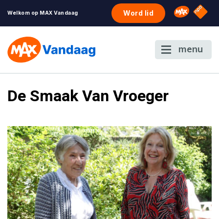
NPO S
Omroep 
Word lid
Welkom op MAX Vandaag
menu
De Smaak Van Vroeger