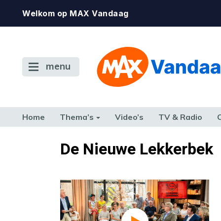
Welkom op MAX Vandaag
menu
Home
Thema’s
Video’s
TV & Radio
CONSUMENT
ETEN & DRINKEN
FAMILIE & RELATIE
GELD, W
De Nieuwe Lekkerbek
TERUG NAAR TOEN