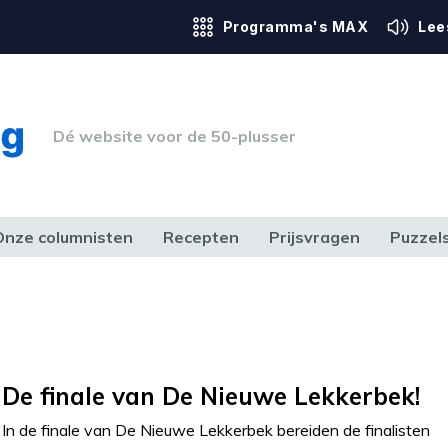
Programma's MAX
Lee
Dé website voor de 50-plusser
Onze columnisten
Recepten
Prijsvragen
Puzzel
ERK & RECHT
GEZONDHEID & SPORT
HUIS, TUIN & HOBBY
MEDIA & 
De finale van De Nieuwe Lekkerbek!
In de finale van De Nieuwe Lekkerbek bereiden de finalisten