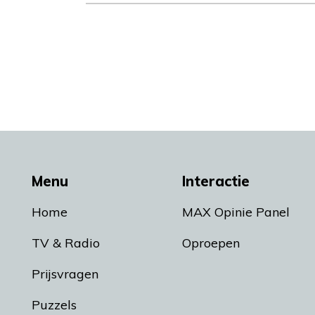
Menu
Interactie
Home
MAX Opinie Panel
TV & Radio
Oproepen
Prijsvragen
Puzzels