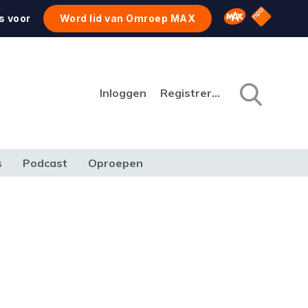
NPO Star
Omroep MAX
s voor
Word lid van Omroep MAX
Inloggen
Registreren
s
Podcast
Oproepen
CULTUUR
NATUUR & MILIEU
REIZEN & VERKEER