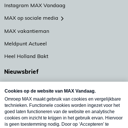
Instagram MAX Vandaag
MAX op sociale media
MAX vakantieman
Meldpunt Actueel
Heel Holland Bakt
Nieuwsbrief
Neem hier een gratis abonnement op onze
nieuwsbrief. Elke vrijdag- en dinsdagochtend in
uw mailbox.
Verzend