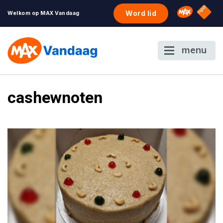
NPO S
Omroep 
Word lid
Welkom op MAX Vandaag
menu
cashewnoten