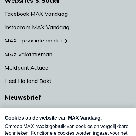
Websites & Social
Facebook MAX Vandaag
Instagram MAX Vandaag
MAX op sociale media
MAX vakantieman
Meldpunt Actueel
Heel Holland Bakt
Nieuwsbrief
Neem hier een gratis abonnement op onze
nieuwsbrief. Elke vrijdag- en dinsdagochtend in
uw mailbox.