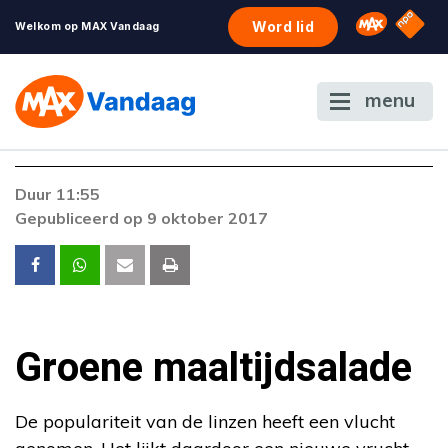
NPO S
Omroep 
Word lid
Welkom op MAX Vandaag
menu
Foutcode 403
Duur 11:55
De gewenste stream is op dit moment niet
Gepubliceerd op 9 oktober 2017
beschikbaar. Als het probleem zich blijft
voordoen, neem dan contact op met onze
klantenservice.
Groene maaltijdsalade
De populariteit van de linzen heeft een vlucht