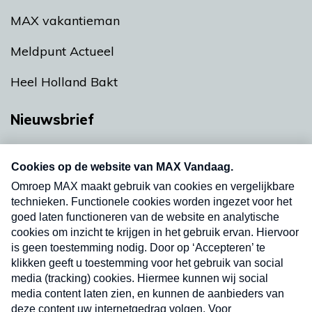
MAX vakantieman
Meldpunt Actueel
Heel Holland Bakt
Nieuwsbrief
Neem hier een gratis abonnement op onze
nieuwsbrief. Elke vrijdag- en dinsdagochtend in
uw mailbox.
Verzend