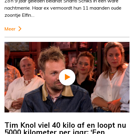
Zo’n 9 jaar geleden belandt Shanti Schiks in een ware
nachtmerrie. Haar ex vermoordt hun 11 maanden oude
zoontje Elfin…
Meer
Tim Knol viel 40 kilo af en loopt nu
5000 kilometer per jaar: ‘Een