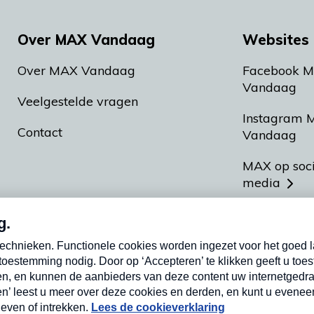
Over MAX Vandaag
Websites 
Over MAX Vandaag
Facebook 
Vandaag
Veelgestelde vragen
Instagram 
Contact
Vandaag
MAX op soc
media
MAX vakan
Meldpunt A
Heel Hollan