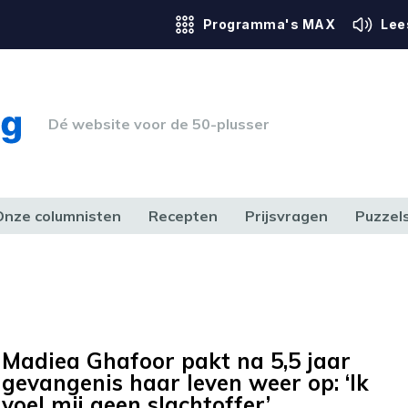
Programma's MAX
Lee
Dé website voor de 50-plusser
Onze columnisten
Recepten
Prijsvragen
Puzzel
ERK & RECHT
GEZONDHEID & SPORT
HUIS, TUIN & HOBBY
MEDIA & 
Madiea Ghafoor pakt na 5,5 jaar
gevangenis haar leven weer op: ‘Ik
voel mij geen slachtoffer’