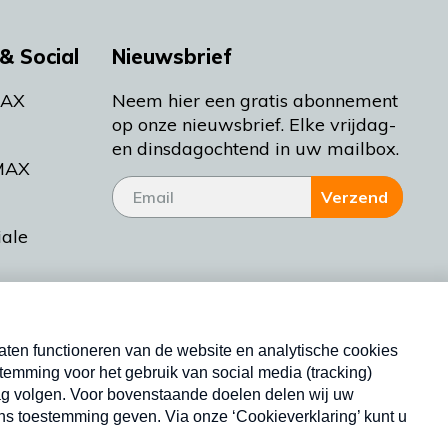
& Social
Nieuwsbrief
MAX
Neem hier een gratis abonnement
op onze nieuwsbrief. Elke vrijdag-
en dinsdagochtend in uw mailbox.
MAX
Verzend
iale
tieman
ctueel
Nieuwsbrief
d Bakt
Neem hier een gratis abonnement op onze
nieuwsbrief. Elke vrijdag- en dinsdagochtend in uw