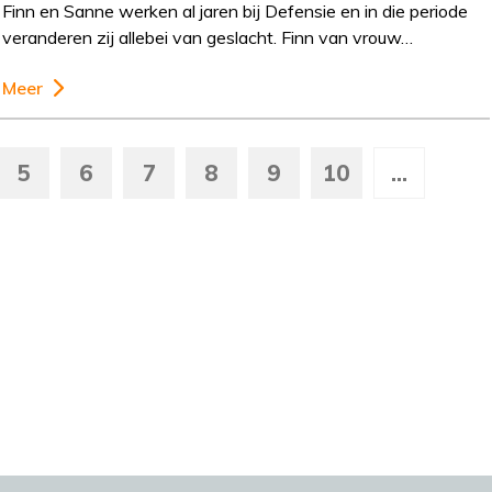
Finn en Sanne werken al jaren bij Defensie en in die periode
veranderen zij allebei van geslacht. Finn van vrouw…
Meer
5
6
7
8
9
10
...