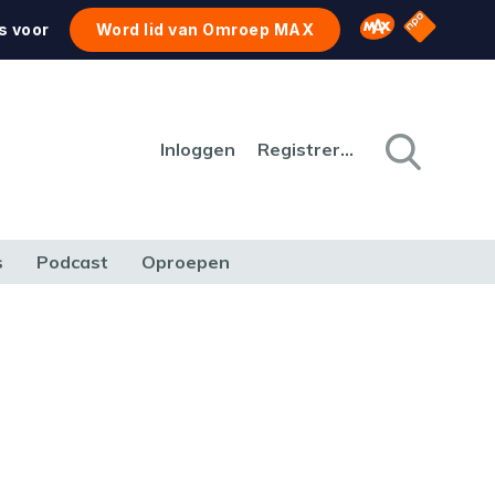
NPO Star
Omroep MAX
s voor
Word lid van Omroep MAX
Inloggen
Registreren
s
Podcast
Oproepen
CULTUUR
NATUUR & MILIEU
REIZEN & VERKEER