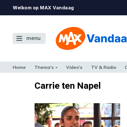
Welkom op MAX Vandaag
menu
Home
Thema’s
Video’s
TV & Radio
CONSUMENT
ETEN & DRINKEN
FAMILIE & RELATIE
GELD, W
Carrie ten Napel
TERUG NAAR TOEN