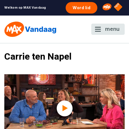
NPO S
Omroep 
Word lid
Welkom op MAX Vandaag
menu
Carrie ten Napel