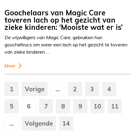
Goochelaars van Magic Care
toveren lach op het gezicht van
zieke kinderen: ‘Mooiste wat er is’
De vrijwilligers van Magic Care, gebruiken hun
goocheltrucs om weer een lach op het gezicht te toveren
van zieke kinderen….
Meer
1
Vorige
...
2
3
4
5
6
7
8
9
10
11
...
Volgende
14