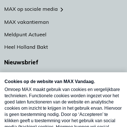
MAX op sociale media
MAX vakantieman
Meldpunt Actueel
Heel Holland Bakt
Nieuwsbrief
Neem hier een gratis abonnement op onze
nieuwsbrief. Elke vrijdag- en dinsdagochtend in
uw mailbox.
Verzend