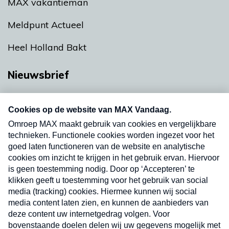
MAX vakantieman
Meldpunt Actueel
Heel Holland Bakt
Nieuwsbrief
Neem hier een gratis abonnement op onze
nieuwsbrief. Elke vrijdag- en dinsdagochtend in
uw mailbox.
Verzend