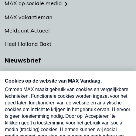
MAX op sociale media
MAX vakantieman
Meldpunt Actueel
Heel Holland Bakt
Nieuwsbrief
Neem hier een gratis abonnement op onze
nieuwsbrief. Elke vrijdag- en dinsdagochtend in
uw mailbox.
Verzend