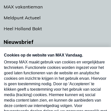
MAX vakantieman
Meldpunt Actueel
Heel Holland Bakt
Nieuwsbrief
Neem hier een gratis abonnement op onze
nieuwsbrief. Elke vrijdag- en dinsdagochtend in
uw mailbox.
Verzend