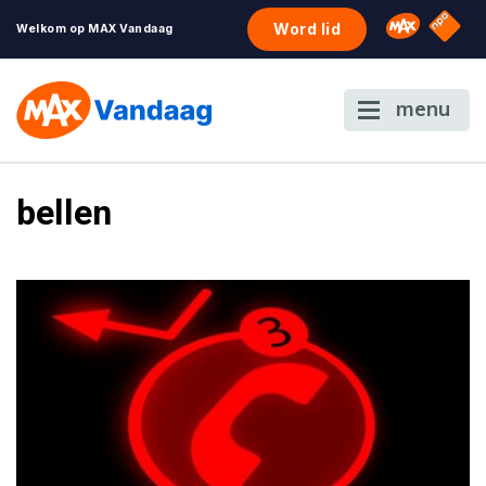
NPO S
Omroep 
Word lid
Welkom op MAX Vandaag
menu
bellen