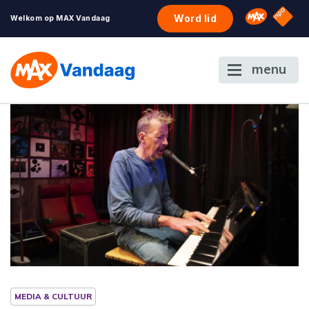
NPO S
Omroep 
Word lid
Welkom op MAX Vandaag
menu
MEDIA & CULTUUR