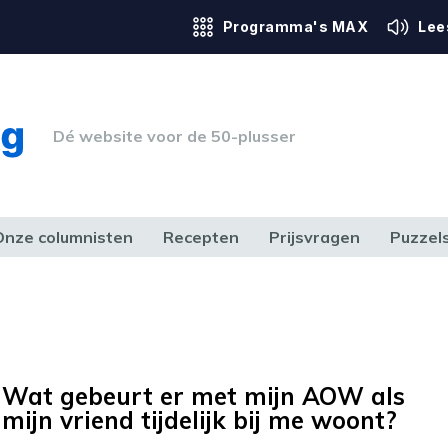
Programma's MAX
Lee
Dé website voor de 50-plusser
Onze columnisten
Recepten
Prijsvragen
Puzzel
ERK & RECHT
GEZONDHEID & SPORT
HUIS, TUIN & HOBBY
MEDIA & 
Wat gebeurt er met mijn AOW als
mijn vriend tijdelijk bij me woont?