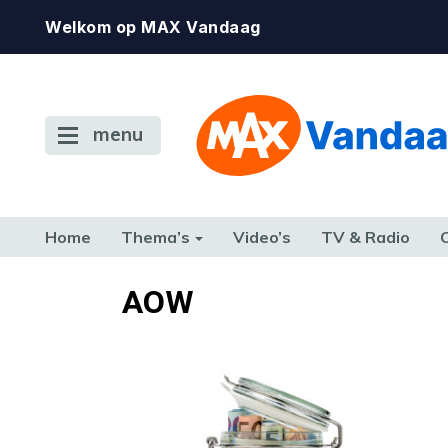
Welkom op MAX Vandaag
menu
Home
Thema’s
Video’s
TV & Radio
CONSUMENT
ETEN & DRINKEN
FAMILIE & RELATIE
GELD, W
AOW
TERUG NAAR TOEN