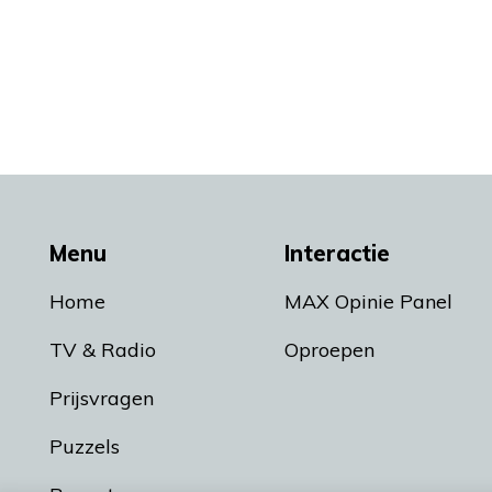
Menu
Interactie
Home
MAX Opinie Panel
TV & Radio
Oproepen
Prijsvragen
Puzzels