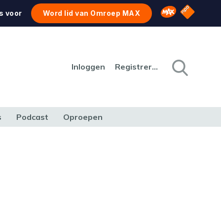
NPO Star
Omroep MAX
s voor
Word lid van Omroep MAX
Inloggen
Registreren
s
Podcast
Oproepen
CULTUUR
NATUUR & MILIEU
REIZEN & VERKEER