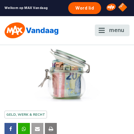
NPO S
Omroep 
Word lid
Welkom op MAX Vandaag
menu
GELD, WERK & RECHT