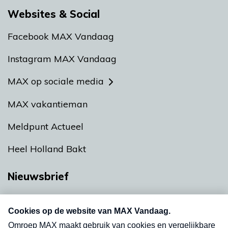
Websites & Social
Facebook MAX Vandaag
Instagram MAX Vandaag
MAX op sociale media
MAX vakantieman
Meldpunt Actueel
Heel Holland Bakt
Nieuwsbrief
Neem hier een gratis abonnement op onze
nieuwsbrief. Elke vrijdag- en dinsdagochtend in
uw mailbox.