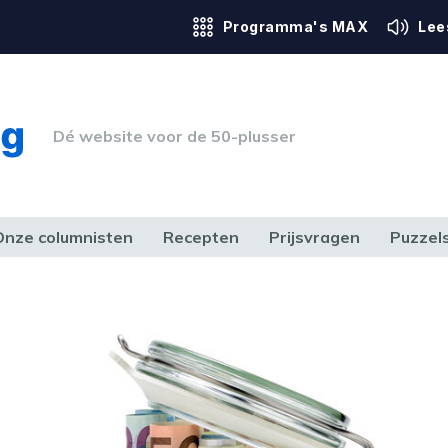
Programma's MAX
Lee
Dé website voor de 50-plusser
Onze columnisten
Recepten
Prijsvragen
Puzzel
ERK & RECHT
GEZONDHEID & SPORT
HUIS, TUIN & HOBBY
MEDIA & 