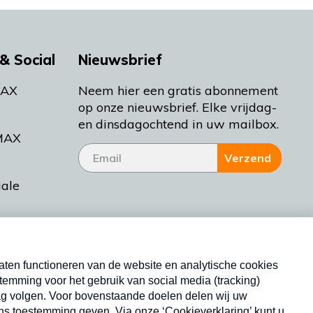
& Social
Nieuwsbrief
MAX
Neem hier een gratis abonnement
op onze nieuwsbrief. Elke vrijdag-
en dinsdagochtend in uw mailbox.
MAX
Verzend
iale
tieman
ctueel
Nieuwsbrief
d Bakt
Neem hier een gratis abonnement op onze