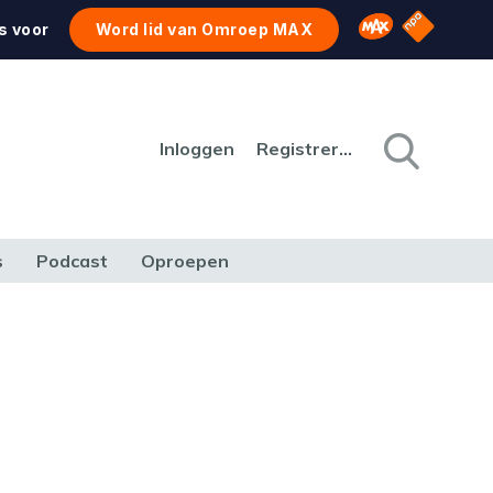
NPO Star
Omroep MAX
s voor
Word lid van Omroep MAX
Inloggen
Registreren
s
Podcast
Oproepen
CULTUUR
NATUUR & MILIEU
REIZEN & VERKEER