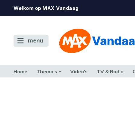
Welkom op MAX Vandaag
menu
Home
Thema’s
Video’s
TV & Radio
CONSUMENT
ETEN & DRINKEN
FAMILIE & RELATIE
GELD, W
TERUG NAAR TOEN