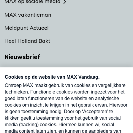
MAX op sociale media
MAX vakantieman
Meldpunt Actueel
Heel Holland Bakt
Nieuwsbrief
Neem hier een gratis abonnement op onze
nieuwsbrief. Elke vrijdag- en dinsdagochtend in
uw mailbox.
Verzend