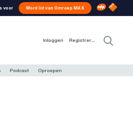
NPO Star
Omroep MAX
s voor
Word lid van Omroep MAX
Inloggen
Registreren
s
Podcast
Oproepen
CULTUUR
NATUUR & MILIEU
REIZEN & VERKEER