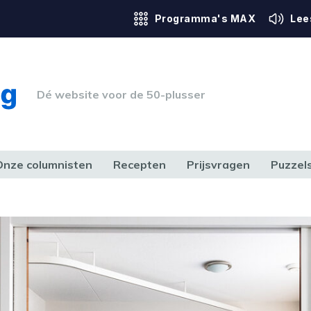
Programma's MAX
Lee
Dé website voor de 50-plusser
Onze columnisten
Recepten
Prijsvragen
Puzzel
ERK & RECHT
GEZONDHEID & SPORT
HUIS, TUIN & HOBBY
MEDIA & 