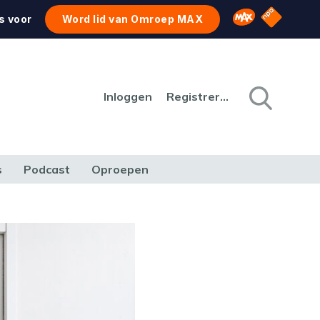
NPO Star
Omroep MAX
s voor
Word lid van Omroep MAX
Inloggen
Registreren
s
Podcast
Oproepen
CULTUUR
NATUUR & MILIEU
REIZEN & VERKEER