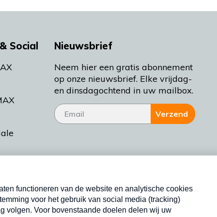
& Social
Nieuwsbrief
MAX
Neem hier een gratis abonnement
op onze nieuwsbrief. Elke vrijdag-
en dinsdagochtend in uw mailbox.
MAX
Verzend
iale
tieman
ctueel
Nieuwsbrief
d Bakt