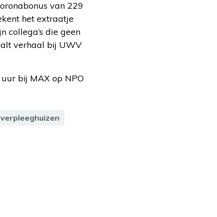
n coronabonus van 229
kent het extraatje
ijn collega’s die geen
alt verhaal bij UWV
0 uur bij MAX op NPO
verpleeghuizen