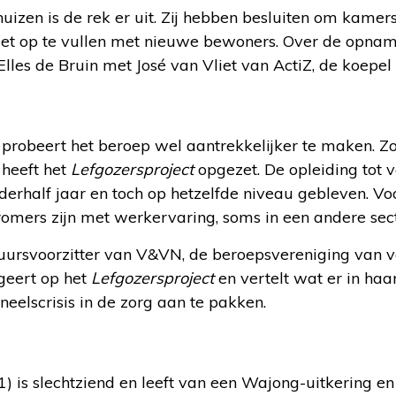
huizen is de rek er uit. Zij hebben besluiten om kamers
niet op te vullen met nieuwe bewoners. Over de opnam
lles de Bruin met José van Vliet van ActiZ, de koepel
probeert het beroep wel aantrekkelijker te maken. Zo
 heeft het
Lefgozersproject
opgezet. De opleiding tot v
derhalf jaar en toch op hetzelfde niveau gebleven. V
romers zijn met werkervaring, soms in een andere sect
uursvoorzitter van V&VN, de beroepsvereniging van 
geert op het
Lefgozersproject
en vertelt wat er in ha
eelscrisis in de zorg aan te pakken.
1) is slechtziend en leeft van een Wajong-uitkering e