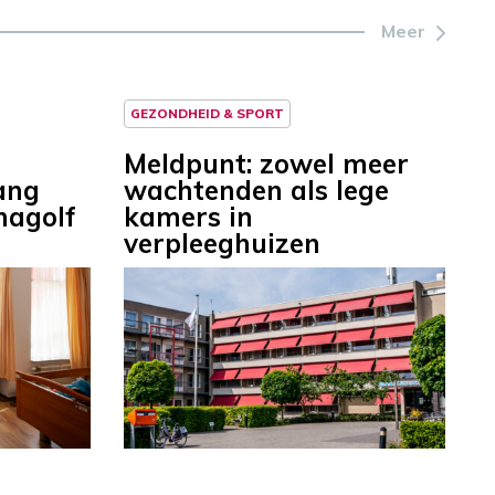
Meer
GEZONDHEID & SPORT
Meldpunt: zowel meer
ang
wachtenden als lege
nagolf
kamers in
verpleeghuizen