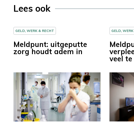
Lees ook
GELD, WERK & RECHT
GELD, WERK
Meldpunt: uitgeputte
Meldpu
zorg houdt adem in
verple
veel t