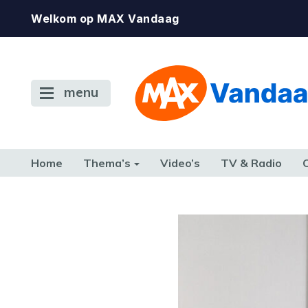
Welkom op MAX Vandaag
menu
Home
Thema’s
Video’s
TV & Radio
CONSUMENT
ETEN & DRINKEN
FAMILIE & RELATIE
GELD, W
TERUG NAAR TOEN