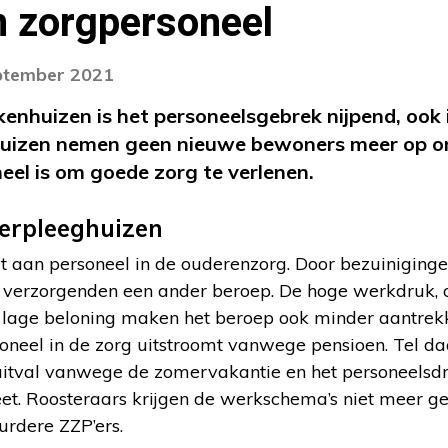
n zorgpersoneel
eptember 2021
ekenhuizen is het personeelsgebrek nijpend, ook
uizen nemen geen nieuwe bewoners meer op o
el is om goede zorg te verlenen.
erpleeghuizen
ort aan personeel in de ouderenzorg. Door bezuiniginge
 verzorgenden een ander beroep. De hoge werkdruk, 
f lage beloning maken het beroep ook minder aantrekk
soneel in de zorg uitstroomt vanwege pensioen. Tel d
 uitval vanwege de zomervakantie en het personeelsd
t. Roosteraars krijgen de werkschema’s niet meer gev
urdere ZZP’ers.