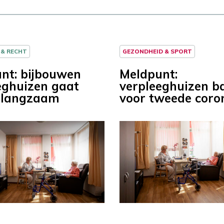
 & RECHT
GEZONDHEID & SPORT
nt: bijbouwen
Meldpunt:
eghuizen gaat
verpleeghuizen b
e langzaam
voor tweede coro