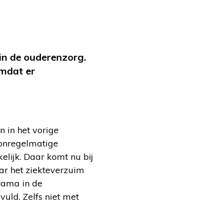
 in de ouderenzorg.
mdat er
n in het vorige
onregelmatige
elijk. Daar komt nu bij
aar het ziekteverzuim
rama in de
uld. Zelfs niet met