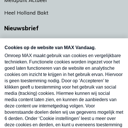
Meldpunt Actueel
Heel Holland Bakt
Nieuwsbrief
Neem hier een gratis abonnement op onze
nieuwsbrief. Elke vrijdag- en dinsdagochtend in
uw mailbox.
Verzend
Nieuwsbrief