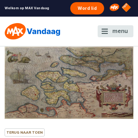
NPO S
Omroep 
Word lid
Welkom op MAX Vandaag
menu
TERUG NAAR TOEN