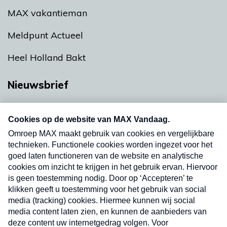
MAX vakantieman
Meldpunt Actueel
Heel Holland Bakt
Nieuwsbrief
Neem hier een gratis abonnement op onze
nieuwsbrief. Elke vrijdag- en dinsdagochtend in
uw mailbox.
Verzend