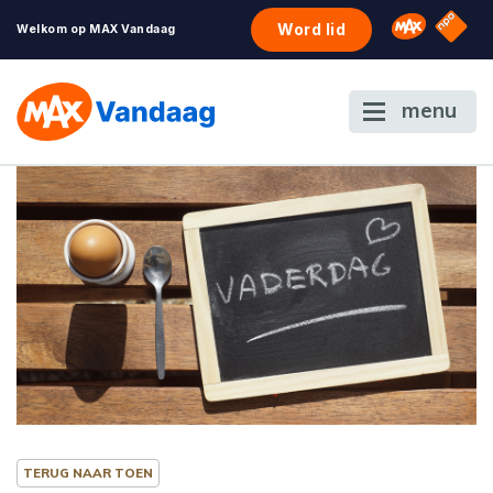
NPO S
Omroep 
Word lid
Welkom op MAX Vandaag
menu
TERUG NAAR TOEN