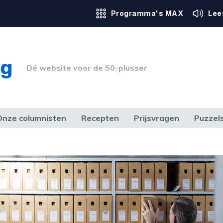
Programma's MAX
Lee
Dé website voor de 50-plusser
Onze columnisten
Recepten
Prijsvragen
Puzzel
ERK & RECHT
GEZONDHEID & SPORT
HUIS, TUIN & HOBBY
MEDIA & 