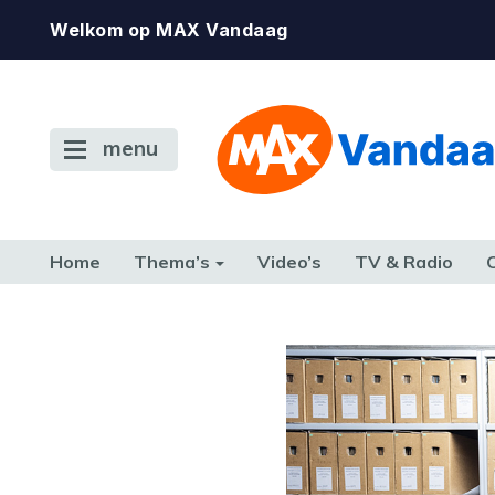
Welkom op MAX Vandaag
menu
Home
Thema’s
Video’s
TV & Radio
CONSUMENT
ETEN & DRINKEN
FAMILIE & RELATIE
GELD, W
TERUG NAAR TOEN