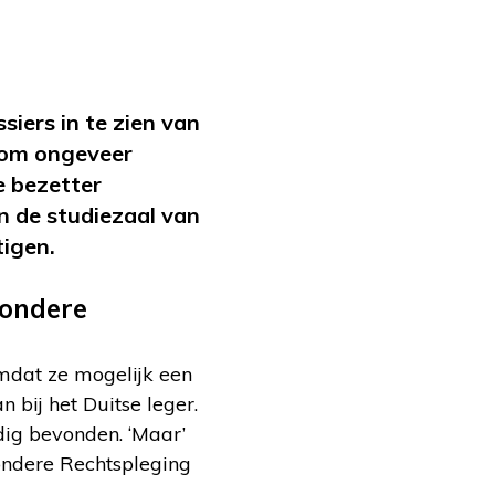
siers in te zien van
 om ongeveer
e bezetter
 in de studiezaal van
tigen.
zondere
mdat ze mogelijk een
bij het Duitse leger.
ldig bevonden. ‘Maar’
zondere Rechtspleging