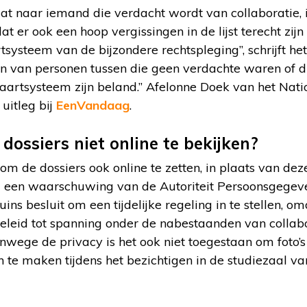
t naar iemand die verdacht wordt van collaboratie, 
t er ook een hoop vergissingen in de lijst terecht zij
ysteem van de bijzondere rechtspleging”, schrijft het a
en van personen tussen die geen verdachte waren of d
 kaartsysteem zijn beland.” Afelonne Doek van het Nati
uitleg bij
EenVandaag
.
ossiers niet online te bekijken?
m de dossiers ook online te zetten, in plaats van de
a een waarschuwing van de Autoriteit Persoonsgegeven
ins besluit om een tijdelijke regeling in te stellen, om
geleid tot spanning onder de nabestaanden van collab
anwege de privacy is het ook niet toegestaan om foto’
te maken tijdens het bezichtigen in de studiezaal va