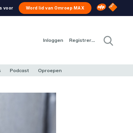
NPO Star
Omroep MAX
s voor
Word lid van Omroep MAX
Inloggen
Registreren
s
Podcast
Oproepen
CULTUUR
NATUUR & MILIEU
REIZEN & VERKEER