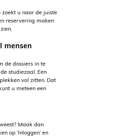
 zoekt u naar de juiste
een reservering maken
zien.
wel mensen
m de dossiers in te
 de studiezaal. Een
lekken vol zitten. Dat
o kunt u meteen een
geweest? Maak dan
kken op ‘Inloggen’ en