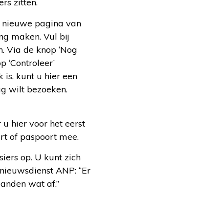
rs zitten.
n nieuwe pagina van
ng maken. Vul bij
n. Via de knop ‘Nog
 ‘Controleer’
is, kunt u hier een
g wilt bezoeken.
u hier voor het eerst
art of paspoort mee.
ers op. U kunt zich
 nieuwsdienst ANP: “Er
anden wat af.”