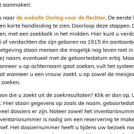
t aanmaken’.
s naar
de website Oorlog voor de Rechter
. De eerste
 een korte handleiding te zien. Doorloop deze stappen. 
en, met een zoekbalk in het midden. Hier kunt u verd
 of verdachten die zijn geboren na 1915 én aantoonba
geving staan mensen die mogelijk nog leven niet in 
ge) naam, eventueel met de geboortedatum erbij. Maa
Wanneer u op achternaam gaat zoeken, vult het syste
at wanneer u een vrouw zoekt, u op zowel de meisje
zoeken.
n die u zoekt uit de zoekresultaten? Klik er dan op.
it. Hier staan gegevens op zoals de naam, geboorted
eveel dossiers er zijn. Noteer zowel het inventarisnumm
ventarisnummer is nodig om een reservering te make
ief. Het dossiernummer heeft u tijdens uw bezoek nod