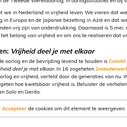
n de Tweede Wereldoorlog, in oorlogssituaties en bij 
 we in Nederland in vrijheid leven. We vieren dat we 
g in Europa en de Japanse bezetting in Azië en dat we
nden vrij zijn van onderdrukking. Daarnaast is 5 mei,
het belang van vrijheid en om ons te realiseren dat vr
en:
Vrijheid deel je met elkaar
e oorlog en de bevrijding levend te houden is
Comité 
jheid deel je met elkaar
. In 16 zogeheten
2minutenver
orlog en vrijheid, verteld door de generaties van nu. 
geten hoe kwetsbaar vrijheid is. Beluister de verhal
van Salo en Gerda.
Accepteer
de cookies om dit element te weergeven.