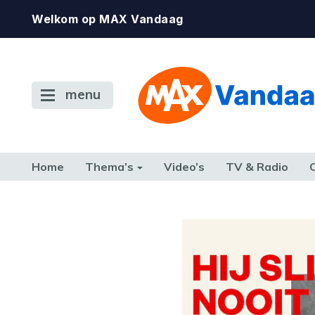
Welkom op MAX Vandaag
menu
Home
Thema’s
Video’s
TV & Radio
CONSUMENT
ETEN & DRINKEN
FAMILIE & RELATIE
GELD, W
TERUG NAAR TOEN