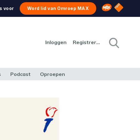
NPO Star
Omroep MAX
s voor
Word lid van Omroep MAX
Inloggen
Registreren
s
Podcast
Oproepen
CULTUUR
NATUUR & MILIEU
REIZEN & VERKEER