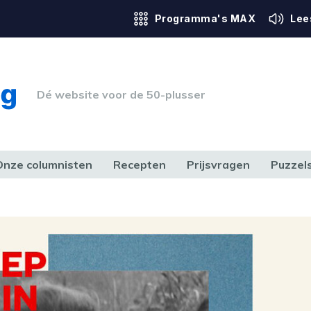
Programma's MAX
Lee
Dé website voor de 50-plusser
Onze columnisten
Recepten
Prijsvragen
Puzzel
ERK & RECHT
GEZONDHEID & SPORT
HUIS, TUIN & HOBBY
MEDIA & 