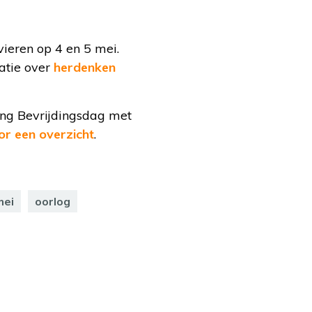
ieren op 4 en 5 mei.
matie over
herdenken
ing Bevrijdingsdag met
oor een overzicht
.
mei
oorlog