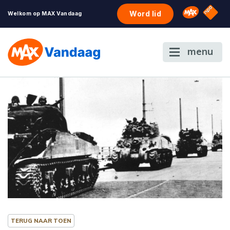
NPO S
Omroep 
Word lid
Welkom op MAX Vandaag
menu
TERUG NAAR TOEN